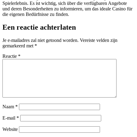
Spielerlebnis. Es ist wichtig, sich über die verfügbaren Angebote
und deren Besonderheiten zu informieren, um das ideale Casino für
die eigenen Bedürfnisse zu finden.
Een reactie achterlaten
Je e-mailadres zal niet getoond worden.
Vereiste velden zijn
gemarkeerd met
*
Reactie
*
Naam
*
E-mail
*
Website