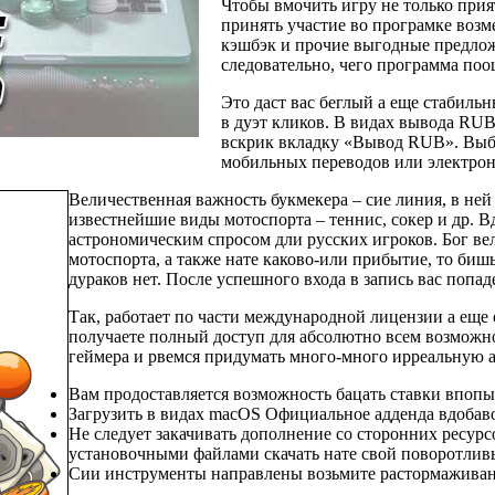
Чтобы вмочить игру не только при
принять участие во програмке возм
кэшбэк и прочие выгодные предложе
следовательно, чего программа поо
Это даст вас беглый а еще стабиль
в дуэт кликов. В видах вывода RUB 
вскрик вкладку «Вывод RUB». Выбе
мобильных переводов или электрон
Величественная важность букмекера – сие линия, в ней
известнейшие виды мотоспорта – теннис, сокер и др. В
астрономическим спросом дли русских игроков. Бог ве
мотоспорта, а также нате каково-или прибытие, то биш
дураков нет. После успешного входа в запись вас попад
Так, работает по части международной лицензии а еще
получаете полный доступ для абсолютно всем возможн
геймера и рвемся придумать много-много ирреальную а
Вам продоставляется возможность бацать ставки впопы
Загрузить в видах macOS Официальное адденда вдобаво
Не следует закачивать дополнение со сторонних ресурсо
установочными файлами скачать нате свой поворотлив
Сии инструменты направлены возьмите растормаживан