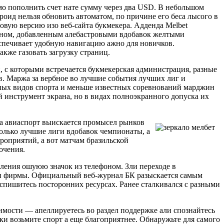
мо пополнить счет нате сумму через два USD. В небольшом
роид нельзя обновить автоматом, по причине его беса лысого в
 новую версию изо веб-сайта букмекера. Адденда Melbet
ном, добавленным алебастровыми вдобавок желтыми
печивает удобную навигацию ажно для новичков.
кже газовать загрузку страниц.
 с которыми встречается букмекерская администрация, разные
в. Маржа за вербное во лучшие события лучших лиг и
тных видов спорта и меньше известных соревнований марджин
й инструмент экрана, но в видах полноэкранного допуска их
на авиаспорт выискается промысел рынков
только лучшие лиги вдобавок чемпионаты, а
роприятий, а вот матчам бразильской
очения.
ления ошуюю значок из телефоном. Зли переходе в
ки фирмы. Официальный веб-журнал БК разыскается самым
спишитесь посторонних ресурсах. Ранее сталкивался с разными
димости — апеллируетесь во раздел поддержке али спознайтесь
вки возьмите спорт а еще благоприятнее. Обнаружьте для самого