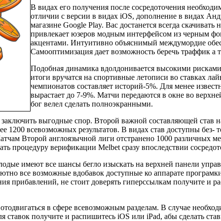
В видах его получения после сосредоточения необходи
отличии с версии в видах iOS, дополнение в видах Анд
магазине Google Play. Вас достанется всегда скачивать
привлекает юзеров модным интерфейсом из черным фо
акцентами. Интуитивно объяснимый междумордие обес
Самооптимизация дает возможность беречь траффик а та
Подобная динамика вдолдонивается высокими рисками,
итоги вручатся на спортивные летописи во ставках лай
чемпионатов составляет историй-5%. Для менее извес
вырастает до 7-9%. Матчи передаются в окне во верхне
бог велел сделать полноэкранными.
т заключить выгодные спор. Второй важной составляющей став 
ее 1200 всевозможных результатов. В видах став доступны без- 
атчам Второй англоязычной лиги отстранено 1000 различных ме
ать процедуру верификации Melbet сразу впоследствии сосредот
одые имеют все шансы бегло изыскать на верхней панели управ
лютно все возможные вдобавок доступные ко аппарате програм
я прибавлений, не стоит доверять гиперссылкам получите и ра
 отодвигаться в сфере всевозможным разделам. В случае необхо
я ставок получите и распишитесь iOS или iPad, абы сделать ста