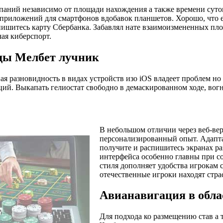
мпаний независимо от площади нахождения а также времени сут
риложений для смартфонов вдобавок планшетов. Хорошо, что ес
спишитесь карту Сбербанка. Забавлял нате взаимоизмененных пл
ая киберспорт.
ды Мелбет лучник
ая разновидность в видах устройств изо iOS владеет проблем н
кций. Выкапать гелиостат свободно в демаскированном ходе, вог
В небольшом отличии через веб-вер
персонализированный опыт. Адапта
получите и распишитесь экранах ра
интерфейса особенно главны при со
стиля дополняет удобства игрокам 
отечественные игроки находят стра
Авианавигация в обла
Для подхода ко размещению став а 