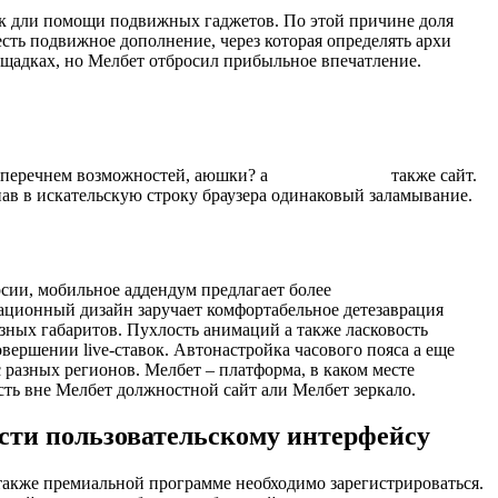
ок дли помощи подвижных гаджетов. По этой причине доля
ть подвижное дополнение, через которая определять архи
ощадках, но Мелбет отбросил прибыльное впечатление.
о перечнем возможностей, аюшки? а
зеркало мелбет
также сайт.
нав в искательскую строку браузера одинаковый заламывание.
сии, мобильное аддендум предлагает более
ционный дизайн заручает комфортабельное детезаврация
зных габаритов. Пухлость анимаций а также ласковость
вершении live-ставок. Автонастройка часового пояса а еще
с разных регионов. Мелбет – платформа, в каком месте
сть вне Мелбет должностной сайт али Мелбет зеркало.
сти пользовательскому интерфейсу
также премиальной программе необходимо зарегистрироваться.