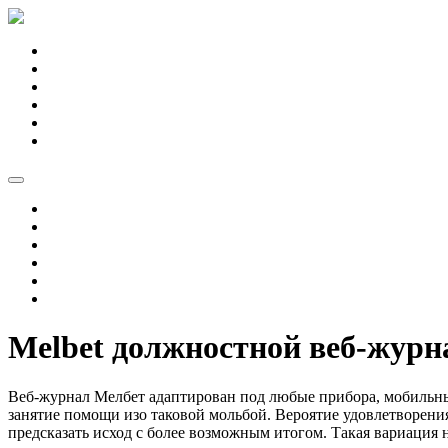
Spring
naar
Home
de
Winkel
inhoud
Projecten
Over ons
Contact
0 items
€ 0,00
Home
Winkel
Projecten
Over ons
Contact
0 items
€ 0,00
Melbet должностной веб-журна
Веб-журнал Мелбет адаптирован под любые прибора, мобильные
занятие помощи изо таковой мольбой. Вероятие удовлетворения
предсказать исход с более возможным итогом.
Такая вариация 