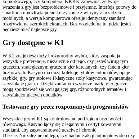
komórkowego, czy komputera, KKKK zapewnia, że ​​twoje
wrażenia z gry jest bezproblemowe i przyjemne. Interfejs gotowy do
smartfona umożliwia pełne korzystanie z witryny z urządzeń
mobilnych, a wersja komputerowa oferuje identyczny standard
rozgrywki na szerokich ekranach. Bez względu na to, gdzie jesteś,
będziesz mieć najlepsze gry.
Gry dostępne w K1
W K2 znajdziesz duży i różnorodny wybór, który zaspokaja
wszystkie preferencje, niezależnie od tego, czy jesteś wirującym
graczem, strategicznym graczem gier karcianych, czy fanem gier
liczbowych. Kasyno ma dużą kolekcję tytułów automatów, opcje
szybkiej gry, gry stołowe i klasyczne stoły kasynowe, gwarantując
satysfakcję gracza. Dzięki zaufanym wyborze marki gier gracze
mogą spodziewać się wciągającej gry, różnorodnych tematów i
satysfakcjonujących dodatków.
Testowane gry przez rozpoznanych programistów
Wszystkie gry w K1 są kontrolowane pod kątem uczciwości i
równowagi. Kasyno łączy się z legalnymi i certyfikowanymi
studiami, aby zagwarantować uczciwe i chronić
D sesje. Niezależnie od tego, czy badanie akcji automatu wideo czy