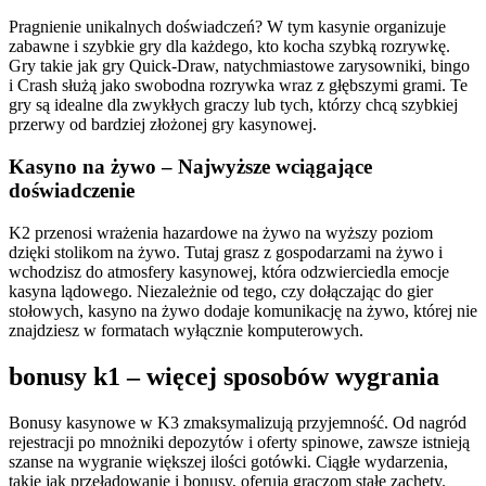
Pragnienie unikalnych doświadczeń? W tym kasynie organizuje
zabawne i szybkie gry dla każdego, kto kocha szybką rozrywkę.
Gry takie jak gry Quick-Draw, natychmiastowe zarysowniki, bingo
i Crash służą jako swobodna rozrywka wraz z głębszymi grami. Te
gry są idealne dla zwykłych graczy lub tych, którzy chcą szybkiej
przerwy od bardziej złożonej gry kasynowej.
Kasyno na żywo – Najwyższe wciągające
doświadczenie
K2 przenosi wrażenia hazardowe na żywo na wyższy poziom
dzięki stolikom na żywo. Tutaj grasz z gospodarzami na żywo i
wchodzisz do atmosfery kasynowej, która odzwierciedla emocje
kasyna lądowego. Niezależnie od tego, czy dołączając do gier
stołowych, kasyno na żywo dodaje komunikację na żywo, której nie
znajdziesz w formatach wyłącznie komputerowych.
bonusy k1 – więcej sposobów wygrania
Bonusy kasynowe w K3 zmaksymalizują przyjemność. Od nagród
rejestracji po mnożniki depozytów i oferty spinowe, zawsze istnieją
szanse na wygranie większej ilości gotówki. Ciągłe wydarzenia,
takie jak przeładowanie i bonusy, oferują graczom stałe zachęty.