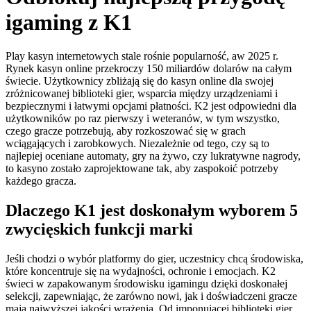
igaming z K1
Play kasyn internetowych stale rośnie popularność, aw 2025 r.
Rynek kasyn online przekroczy 150 miliardów dolarów na całym
świecie. Użytkownicy zbliżają się do kasyn online dla swojej
zróżnicowanej biblioteki gier, wsparcia między urządzeniami i
bezpiecznymi i łatwymi opcjami płatności. K2 jest odpowiedni dla
użytkowników po raz pierwszy i weteranów, w tym wszystko,
czego gracze potrzebują, aby rozkoszować się w grach
wciągających i zarobkowych. Niezależnie od tego, czy są to
najlepiej oceniane automaty, gry na żywo, czy lukratywne nagrody,
to kasyno zostało zaprojektowane tak, aby zaspokoić potrzeby
każdego gracza.
Dlaczego K1 jest doskonałym wyborem 5
zwycięskich funkcji marki
Jeśli chodzi o wybór platformy do gier, uczestnicy chcą środowiska,
które koncentruje się na wydajności, ochronie i emocjach. K2
świeci w zapakowanym środowisku igamingu dzięki doskonałej
selekcji, zapewniając, że zarówno nowi, jak i doświadczeni gracze
mają najwyższej jakości wrażenia. Od imponującej biblioteki gier