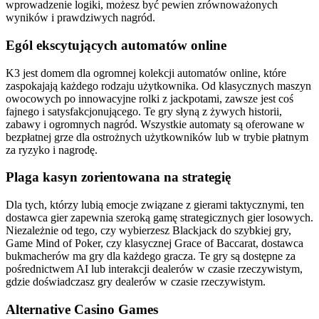
wprowadzenie logiki, możesz być pewien zrównoważonych
wyników i prawdziwych nagród.
Egól ekscytujących automatów online
K3 jest domem dla ogromnej kolekcji automatów online, które
zaspokajają każdego rodzaju użytkownika. Od klasycznych maszyn
owocowych po innowacyjne rolki z jackpotami, zawsze jest coś
fajnego i satysfakcjonującego. Te gry słyną z żywych historii,
zabawy i ogromnych nagród. Wszystkie automaty są oferowane w
bezpłatnej grze dla ostrożnych użytkowników lub w trybie płatnym
za ryzyko i nagrodę.
Plaga kasyn zorientowana na strategię
Dla tych, którzy lubią emocje związane z gierami taktycznymi, ten
dostawca gier zapewnia szeroką gamę strategicznych gier losowych.
Niezależnie od tego, czy wybierzesz Blackjack do szybkiej gry,
Game Mind of Poker, czy klasycznej Grace of Baccarat, dostawca
bukmacherów ma gry dla każdego gracza. Te gry są dostępne za
pośrednictwem AI lub interakcji dealerów w czasie rzeczywistym,
gdzie doświadczasz gry dealerów w czasie rzeczywistym.
Alternative Casino Games