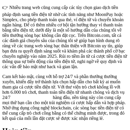
👉 Nhiều trang web cũng cung cấp các tùy chọn giao dịch tiền
pháp định sang tiền điện tử nhờ các tính năng như MoonPay hoặc
Simplex, cho phép thanh toán qua thẻ, ví điện tử và chuyển khoản
ngân hàng. Để có thêm nhiều cơ hội tận hưởng thay vì thanh toán
bằng tiền điện tử, dưới đây là một số hướng dẫn của chúng tôi về
tiền thưởng sòng bạc không cần đặt cọc.
Trên Bitcoin.com, tất cả
các đánh giá chuyên sâu của chúng tôi sẽ giúp bạn hình dung rõ
ràng về các trang web sòng bạc thân thiện với Bitcoin uy tín, giúp
bạn đưa ra quyết định sáng suốt và khám phá các thành phố cờ bạc
chuyên nghiệp vào năm 2025. Rủi ro tiềm ẩn từ cá cược tiền điện tử
thông qua sự biến động của tiền điện tử, nghi ngờ về quy định và
các vấn đề bảo mật như hack và gian lận.
Cam kết bảo mật, cùng với hỗ trợ 24/7 và phần thưởng thường
xuyên, khiến đây trở thành lựa chọn hấp dẫn cho bất kỳ ai muốn
tham gia cá cược tiền điện tử. Với thư viện trò chơi khổng lồ với
hơn 6.000 trò chơi, thanh toán tiền điện tử nhanh chóng và dịch vụ
24/7
https://signhow.co.uk/
hàng đầu, nền tảng này còn cung cấp
mọi thứ bạn cần cho một trải nghiệm cá cược hấp dẫn và hợp pháp.
Nhờ ứng dụng công nghệ blockchain, các sòng bạc tiền điện tử có
thể cung cấp trò chơi công bằng có thể chứng minh được, trong đó
kết quả của mỗi lần đặt cược sẽ được xác nhận riêng lẻ.