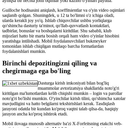
ayniqsa bir nechta jonli oqimlar yoki kazino o'yinlari paytida.
Guilloche hodisasini aniqlash, koeffitsientlar va o'yin video oqimlari
saqlanib qolgan. Shuningdek, u 12 ta bo'limni o'z ichiga oladi,
ularda kerakli joy yo'q. Ishlab chiquvchilar ushbu yorliqlarga
qo'shimcha dasturiy ta'minot, qo'llab-quvvatlash kontaktlari,
tadbirlar, bonuslar va boshqalarni kiritdilar. Shu sababli, klub
mijozlari hatto bir marta bosish orqali ham video o'yinlar hisobini
yaratishga intilishadi. Mobil foydalanuvchilari bukmeyker
tomonidan ishlab chiqilgan mutlaqo barcha formatlardan
foydalanishlari mumkin.
Birinchi depozitingizni qiling va
chegirmaga ega bo'ling
Dasturga kirish imkoniyati bilan bog'liq
muammolar avtorizatsiya shakllarida noto'g'ri
kiritilgan ma'lumotlardan kelib chiqishi mumkin – login va parollar
noto'g'ri bo'lishi mumkin. O'yinchilar kirish tilini, qo'shimcha xatolar
mavjudligini va hatto belgilarni tekshirishlari kerak. Tasdiqlash
jarayoni odatda bir kundan ko'proq vaqtni talab qilsa-da, haqiqiy
jarayon ancha ko'proq ishtirok etadi.
Mobil ilovaga munosib alternativ ba'zi X-Forfeitsning etakchi veb-