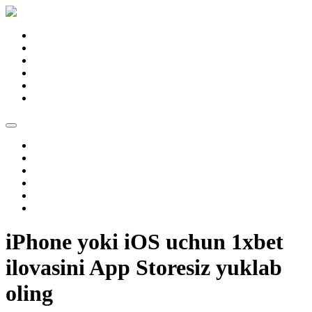
Spring
naar
Home
de
Winkel
inhoud
Projecten
Over ons
Contact
0 items
€ 0,00
Home
Winkel
Projecten
Over ons
Contact
0 items
€ 0,00
iPhone yoki iOS uchun 1xbet
ilovasini App Storesiz yuklab
oling