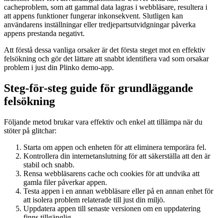
cacheproblem, som att gammal data lagras i webbläsare, resultera i
att appens funktioner fungerar inkonsekvent. Slutligen kan
användarens inställningar eller tredjepartsutvidgningar påverka
appens prestanda negativt.
Att förstå dessa vanliga orsaker är det första steget mot en effektiv
felsökning och gör det lättare att snabbt identifiera vad som orsakar
problem i just din Plinko demo-app.
Steg-för-steg guide för grundläggande
felsökning
Följande metod brukar vara effektiv och enkel att tillämpa när du
stöter på glitchar:
plinko
Starta om appen och enheten för att eliminera temporära fel.
Kontrollera din internetanslutning för att säkerställa att den är
stabil och snabb.
Rensa webbläsarens cache och cookies för att undvika att
gamla filer påverkar appen.
Testa appen i en annan webbläsare eller på en annan enhet för
att isolera problem relaterade till just din miljö.
Uppdatera appen till senaste versionen om en uppdatering
finns tillgänglig.