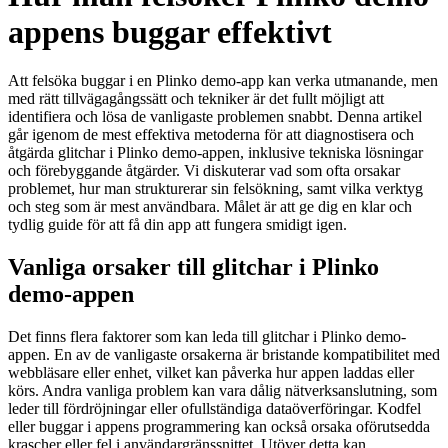
appens buggar effektivt
Att felsöka buggar i en Plinko demo-app kan verka utmanande, men
med rätt tillvägagångssätt och tekniker är det fullt möjligt att
identifiera och lösa de vanligaste problemen snabbt. Denna artikel
går igenom de mest effektiva metoderna för att diagnostisera och
åtgärda glitchar i Plinko demo-appen, inklusive tekniska lösningar
och förebyggande åtgärder. Vi diskuterar vad som ofta orsakar
problemet, hur man strukturerar sin felsökning, samt vilka verktyg
och steg som är mest användbara. Målet är att ge dig en klar och
tydlig guide för att få din app att fungera smidigt igen.
Vanliga orsaker till glitchar i Plinko
demo-appen
Det finns flera faktorer som kan leda till glitchar i Plinko demo-
appen. En av de vanligaste orsakerna är bristande kompatibilitet med
webbläsare eller enhet, vilket kan påverka hur appen laddas eller
körs. Andra vanliga problem kan vara dålig nätverksanslutning, som
leder till fördröjningar eller ofullständiga dataöverföringar. Kodfel
eller buggar i appens programmering kan också orsaka oförutsedda
krascher eller fel i användargränssnittet. Utöver detta kan