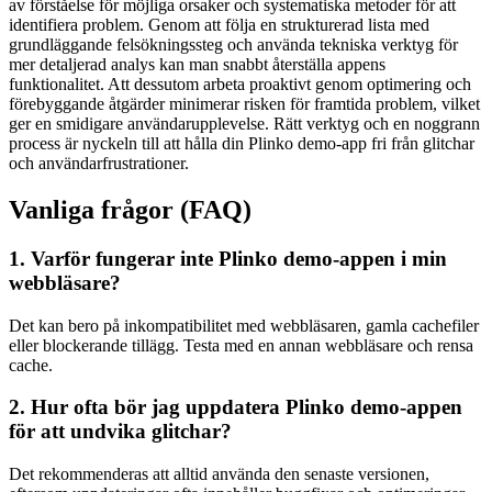
av förståelse för möjliga orsaker och systematiska metoder för att
identifiera problem. Genom att följa en strukturerad lista med
grundläggande felsökningssteg och använda tekniska verktyg för
mer detaljerad analys kan man snabbt återställa appens
funktionalitet. Att dessutom arbeta proaktivt genom optimering och
förebyggande åtgärder minimerar risken för framtida problem, vilket
ger en smidigare användarupplevelse. Rätt verktyg och en noggrann
process är nyckeln till att hålla din Plinko demo-app fri från glitchar
och användarfrustrationer.
Vanliga frågor (FAQ)
1. Varför fungerar inte Plinko demo-appen i min
webbläsare?
Det kan bero på inkompatibilitet med webbläsaren, gamla cachefiler
eller blockerande tillägg. Testa med en annan webbläsare och rensa
cache.
2. Hur ofta bör jag uppdatera Plinko demo-appen
för att undvika glitchar?
Det rekommenderas att alltid använda den senaste versionen,