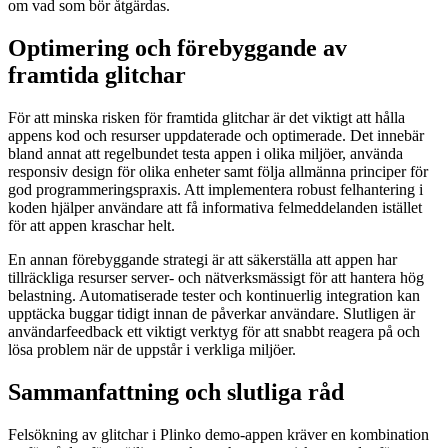
om vad som bör åtgärdas.
Optimering och förebyggande av
framtida glitchar
För att minska risken för framtida glitchar är det viktigt att hålla
appens kod och resurser uppdaterade och optimerade. Det innebär
bland annat att regelbundet testa appen i olika miljöer, använda
responsiv design för olika enheter samt följa allmänna principer för
god programmeringspraxis. Att implementera robust felhantering i
koden hjälper användare att få informativa felmeddelanden istället
för att appen kraschar helt.
En annan förebyggande strategi är att säkerställa att appen har
tillräckliga resurser server- och nätverksmässigt för att hantera hög
belastning. Automatiserade tester och kontinuerlig integration kan
upptäcka buggar tidigt innan de påverkar användare. Slutligen är
användarfeedback ett viktigt verktyg för att snabbt reagera på och
lösa problem när de uppstår i verkliga miljöer.
Sammanfattning och slutliga råd
Felsökning av glitchar i Plinko demo-appen kräver en kombination