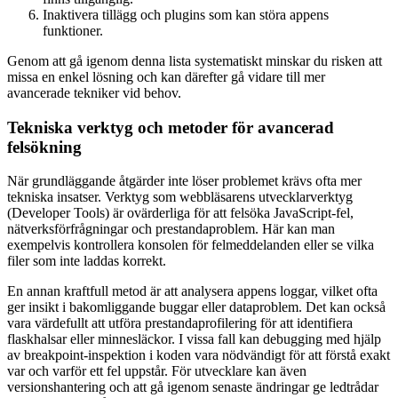
Inaktivera tillägg och plugins som kan störa appens
funktioner.
Genom att gå igenom denna lista systematiskt minskar du risken att
missa en enkel lösning och kan därefter gå vidare till mer
avancerade tekniker vid behov.
Tekniska verktyg och metoder för avancerad
felsökning
När grundläggande åtgärder inte löser problemet krävs ofta mer
tekniska insatser. Verktyg som webbläsarens utvecklarverktyg
(Developer Tools) är ovärderliga för att felsöka JavaScript-fel,
nätverksförfrågningar och prestandaproblem. Här kan man
exempelvis kontrollera konsolen för felmeddelanden eller se vilka
filer som inte laddas korrekt.
En annan kraftfull metod är att analysera appens loggar, vilket ofta
ger insikt i bakomliggande buggar eller dataproblem. Det kan också
vara värdefullt att utföra prestandaprofilering för att identifiera
flaskhalsar eller minnesläckor. I vissa fall kan debugging med hjälp
av breakpoint-inspektion i koden vara nödvändigt för att förstå exakt
var och varför ett fel uppstår. För utvecklare kan även
versionshantering och att gå igenom senaste ändringar ge ledtrådar